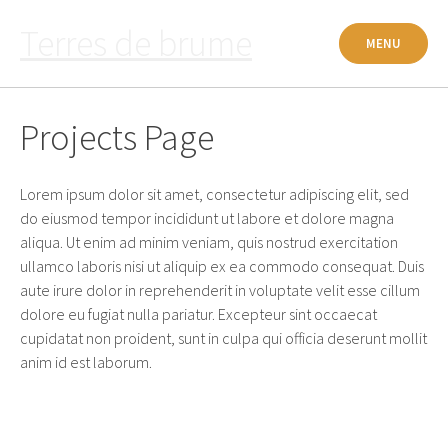
Passer
Terres de brume
au
MENU
contenu
Projects Page
Lorem ipsum dolor sit amet, consectetur adipiscing elit, sed
do eiusmod tempor incididunt ut labore et dolore magna
aliqua. Ut enim ad minim veniam, quis nostrud exercitation
ullamco laboris nisi ut aliquip ex ea commodo consequat. Duis
aute irure dolor in reprehenderit in voluptate velit esse cillum
dolore eu fugiat nulla pariatur. Excepteur sint occaecat
cupidatat non proident, sunt in culpa qui officia deserunt mollit
anim id est laborum.