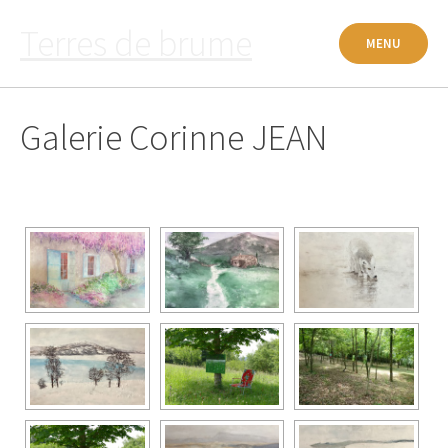
Passer
Terres de brume
au
MENU
contenu
Galerie Corinne JEAN