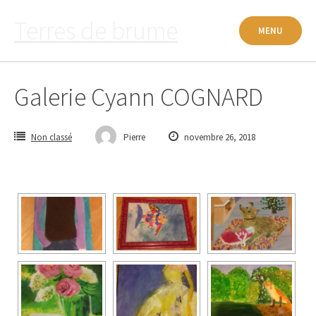
Passer
Terres de brume
au
MENU
contenu
Galerie Cyann COGNARD
Non classé
Pierre
novembre 26, 2018