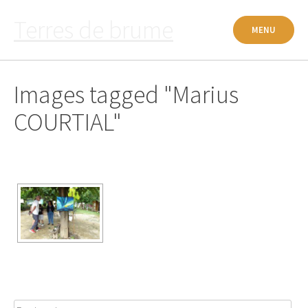
Passer
Terres de brume
au
MENU
contenu
Images tagged "Marius
COURTIAL"
Rechercher :