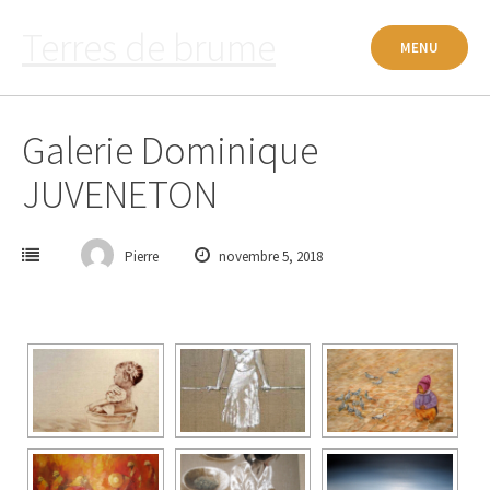
Passer
Terres de brume
au
MENU
contenu
Galerie Dominique
JUVENETON
Pierre
novembre 5, 2018