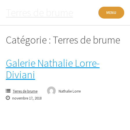
Passer
Terres de brume
au
MENU
contenu
Catégorie : Terres de brume
Galerie Nathalie Lorre-
Diviani
Terres de brume
Nathalie Lorre
novembre 17, 2018