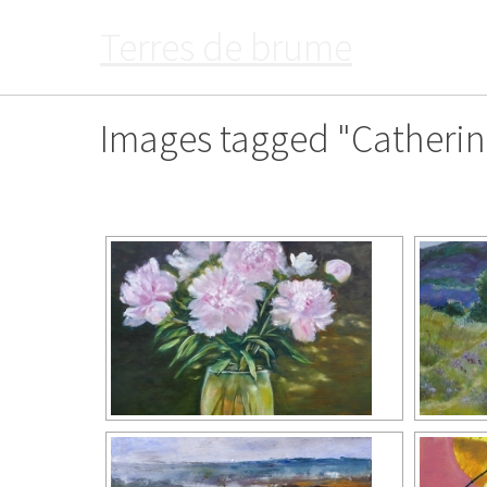
Passer
Terres de brume
au
contenu
Images tagged "Catherin