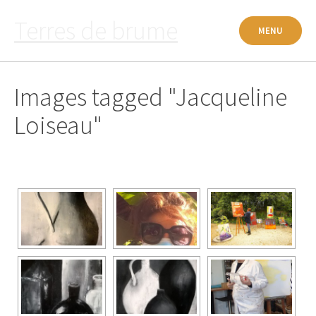
Passer
Terres de brume
au
MENU
contenu
Images tagged "Jacqueline
Loiseau"