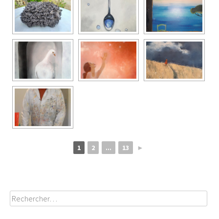
1
2
...
13
►
Rechercher :