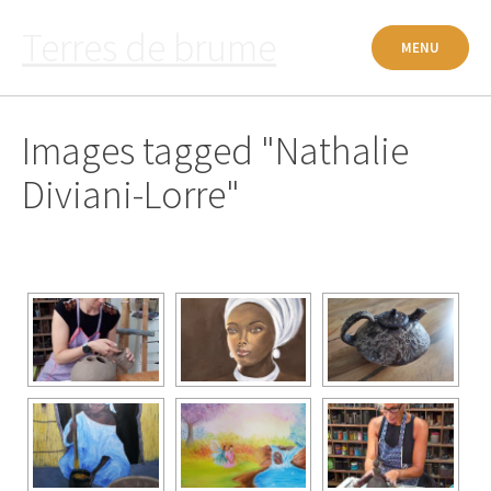
Passer
Terres de brume
au
MENU
contenu
Images tagged "Nathalie
Diviani-Lorre"