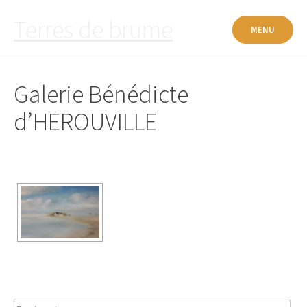
Passer
Terres de brume
au
MENU
contenu
Galerie Bénédicte
d’HEROUVILLE
Rechercher :