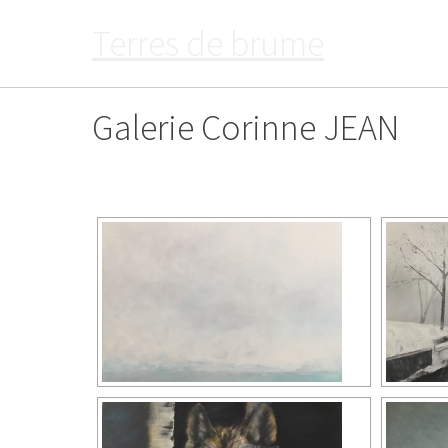
Passer
Terres de brume
au
contenu
Galerie Corinne JEAN