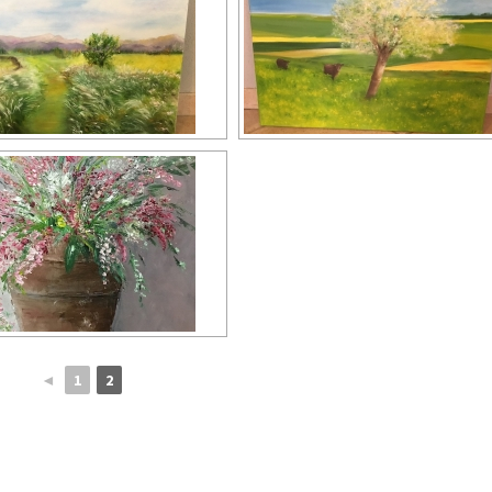
◄
1
2