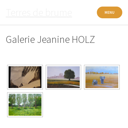
Passer
Terres de brume
au
MENU
contenu
Galerie Jeanine HOLZ