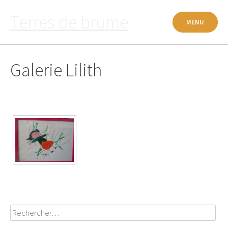
Passer
Terres de brume
au
MENU
contenu
Galerie Lilith
Rechercher :