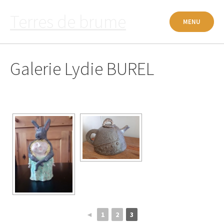
Passer
Terres de brume
au
MENU
contenu
Galerie Lydie BUREL
◄
1
2
3