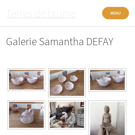
Passer
Terres de brume
au
MENU
contenu
Galerie Samantha DEFAY