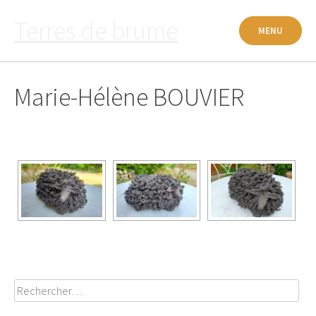
Passer
Terres de brume
au
MENU
contenu
Marie-Hélène BOUVIER
Rechercher :