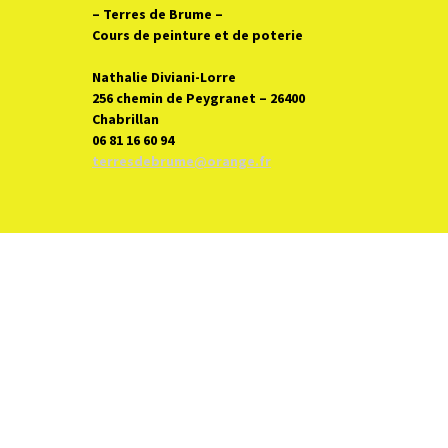
– Terres de Brume
–
Cours de peinture et de poterie
Nathalie Diviani-Lorre
256 chemin de Peygranet – 26400
Chabrillan
06 81 16 60 94
terresdebrume@orange.fr