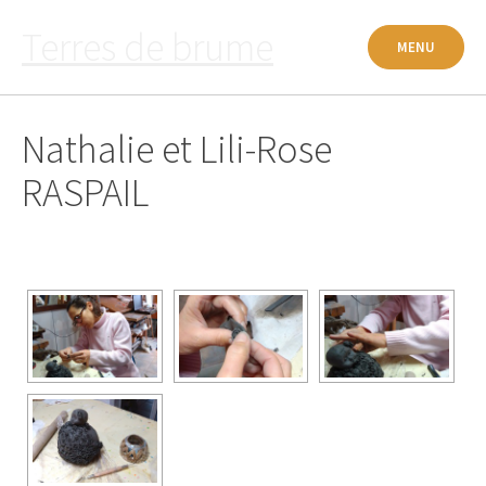
Passer
Terres de brume
au
MENU
contenu
Nathalie et Lili-Rose
RASPAIL