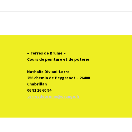
– Terres de Brume
–
Cours de peinture et de poterie
Nathalie Diviani-Lorre
256 chemin de Peygranet – 26400
Chabrillan
06 81 16 60 94
terresdebrume@orange.fr