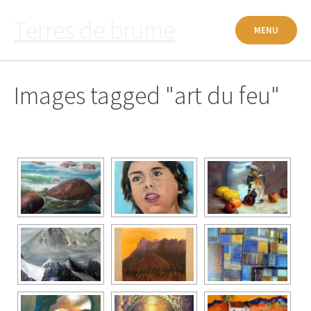
Passer
Terres de brume
au
MENU
contenu
Images tagged "art du feu"