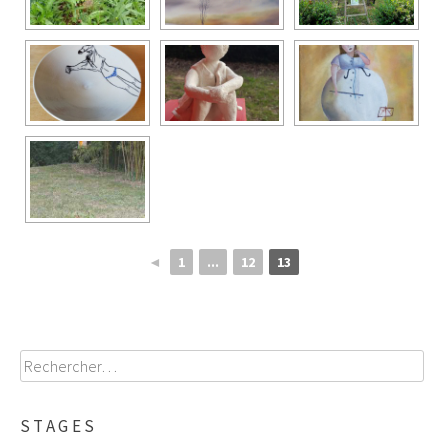
◄
1
...
12
13
Rechercher :
STAGES