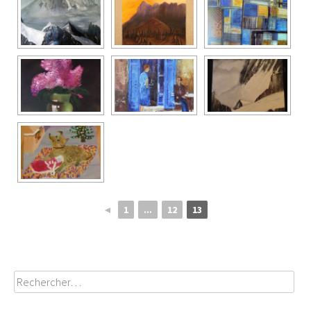
◄
1
...
12
13
Rechercher :