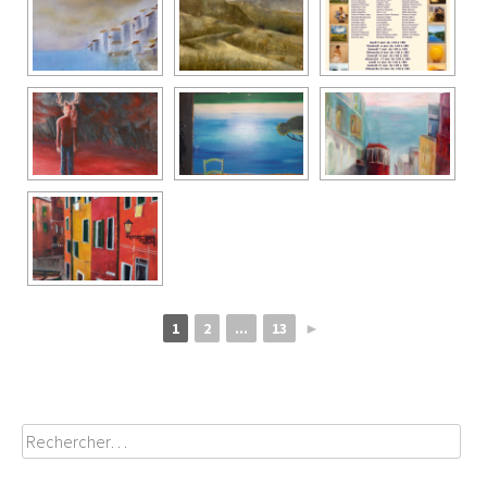
1
2
...
13
►
Rechercher :