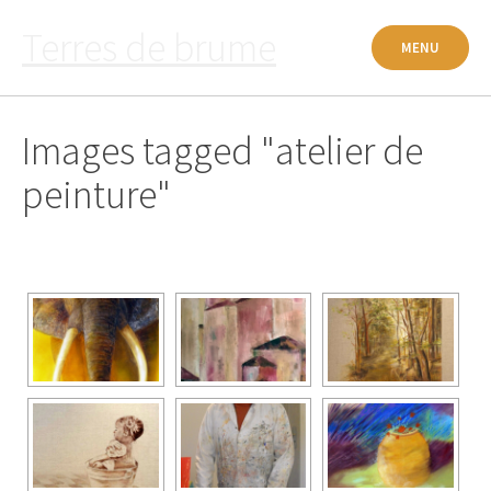
Passer
Terres de brume
au
MENU
contenu
Images tagged "atelier de
peinture"