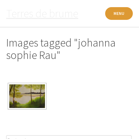
Passer
Terres de brume
au
MENU
contenu
Images tagged "johanna
sophie Rau"
Rechercher :