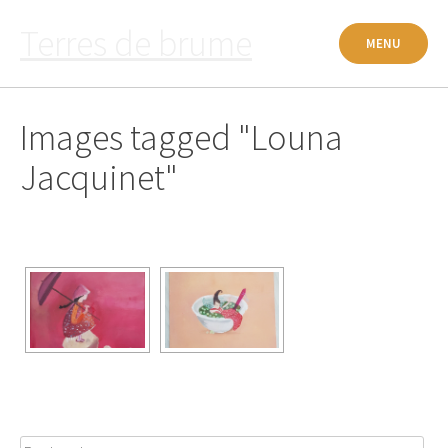
Passer
Terres de brume
au
MENU
contenu
Images tagged "Louna
Jacquinet"
Rechercher :