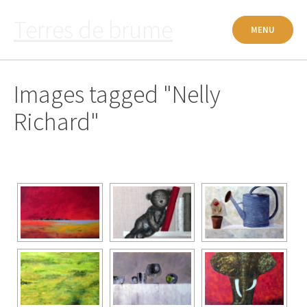
Passer
Terres de brume
au
MENU
contenu
Images tagged "Nelly
Richard"