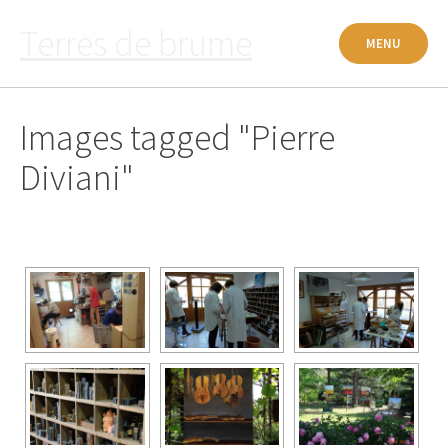
Passer
Terres de brume
au
MENU
contenu
Images tagged "Pierre
Diviani"