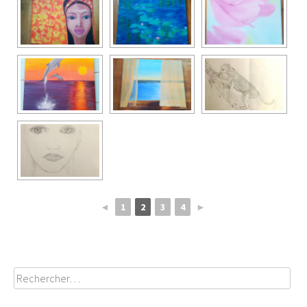
◄
1
2
3
4
►
Rechercher :