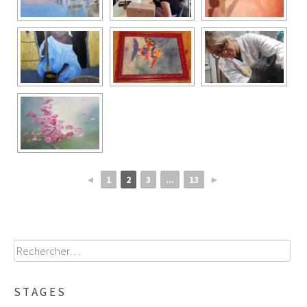
◄
1
2
3
...
13
►
Rechercher :
STAGES