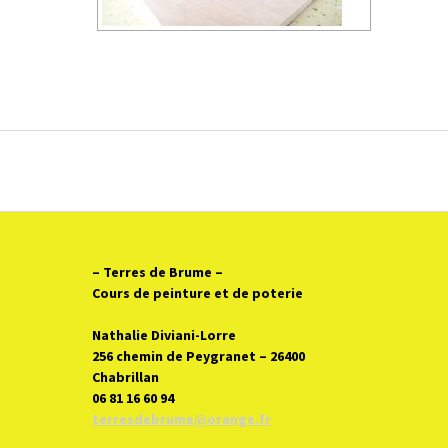
– Terres de Brume
–
Cours de peinture et de poterie
Nathalie Diviani-Lorre
256 chemin de Peygranet – 26400
Chabrillan
06 81 16 60 94
terresdebrume@orange.fr