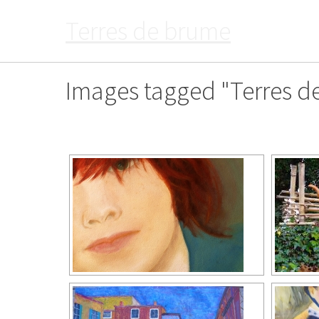
Passer
Terres de brume
au
contenu
Images tagged "Terres d