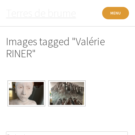
Passer
Terres de brume
au
MENU
contenu
Images tagged "Valérie
RINER"
Rechercher :