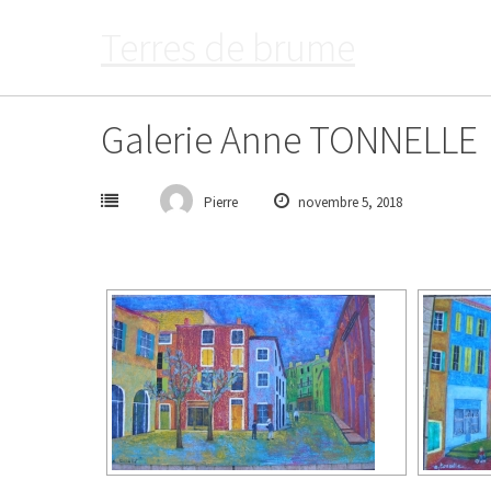
Passer
Terres de brume
au
contenu
Galerie Anne TONNELLE
Pierre
novembre 5, 2018