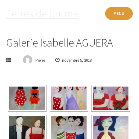
Passer
Terres de brume
au
MENU
contenu
Galerie Isabelle AGUERA
Pierre
novembre 5, 2018