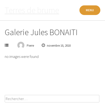
Passer
Terres de brume
au
MENU
contenu
Galerie Jules BONAITI
Pierre
novembre 10, 2018
no images were found
Poste
navigation
Rechercher :