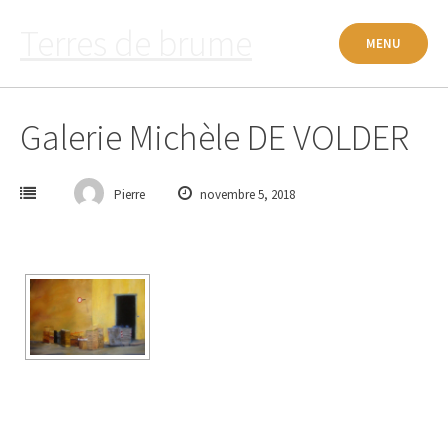
Passer
Terres de brume
au
MENU
contenu
Galerie Michèle DE VOLDER
Pierre
novembre 5, 2018