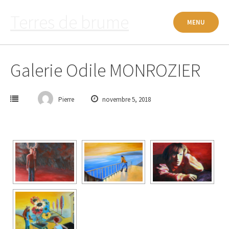
Passer
Terres de brume
au
MENU
contenu
Galerie Odile MONROZIER
Pierre
novembre 5, 2018