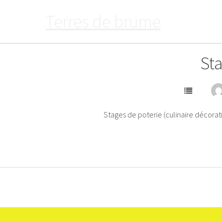
Passer
Terres de brume
au
contenu
Sta
Stages de poterie (culinaire décorati