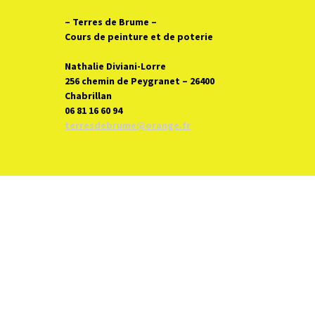
– Terres de Brume
–
Cours de peinture et de poterie
Nathalie Diviani-Lorre
256 chemin de Peygranet – 26400
Chabrillan
06 81 16 60 94
terresdebrume@orange.fr