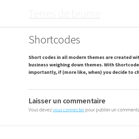
Passer
Terres de brume
au
contenu
Shortcodes
Short codes in all modern themes are created wi
business weighing down themes. With Shortcodes
importantly, if (more like, when) you decide to 
Laisser un commentaire
Vous devez
vous connecter
pour publier un commenta