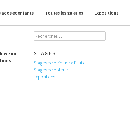
 ados et enfants
Toutes les galeries
Expositions
Rechercher :
STAGES
 have no
d most
Stages de peinture à l’huile
Stages de poterie
Expositions