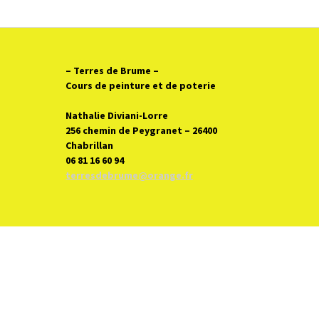
– Terres de Brume
–
Cours de peinture et de poterie
Nathalie Diviani-Lorre
256 chemin de Peygranet – 26400
Chabrillan
06 81 16 60 94
terresdebrume@orange.fr