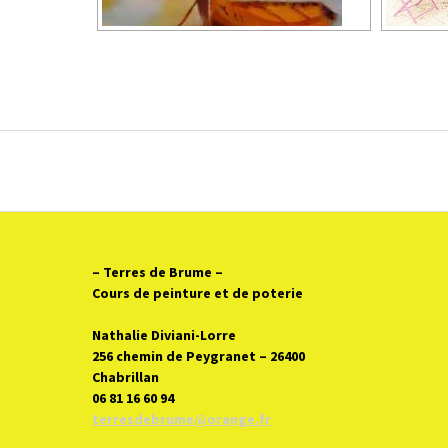
– Terres de Brume
–
Cours de peinture et de poterie
Nathalie Diviani-Lorre
256 chemin de Peygranet – 26400
Chabrillan
06 81 16 60 94
terresdebrume@orange.fr